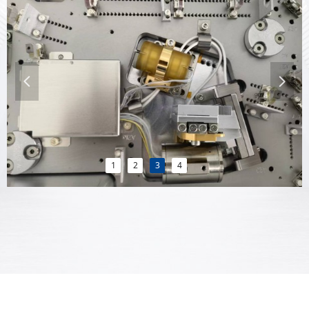
넳
넲
1
2
3
4