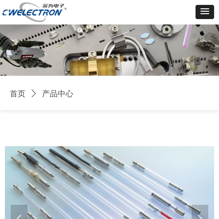
首页
ꄲ
产品中心
넳
넲