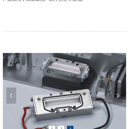
넳
넲
1
2
3