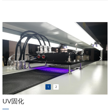
넳
넲
1
2
UV固化
—